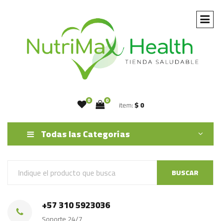
0
0
item:
$ 0
Todas las Categorías
BUSCAR
+57 310 5923036
Soporte 24/7