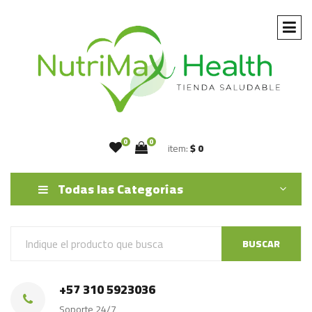
0
0
item:
$ 0
Todas las Categorías
BUSCAR
+57 310 5923036
Soporte 24/7