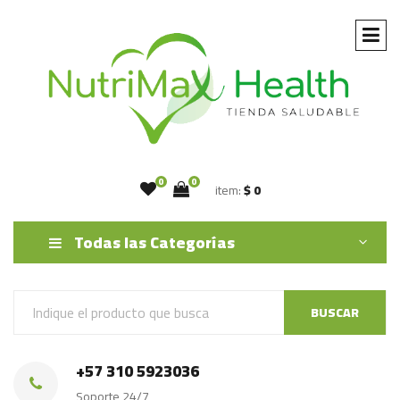
0
0
item:
$ 0
Todas las Categorías
BUSCAR
+57 310 5923036
Soporte 24/7